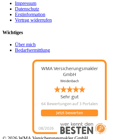
Impressum
Datenschutz
Erstinformation
Vertrag widerrufen
Wichtiges
Über mich
Bedarfsermittlung
WMA Versicherungsmakler
GmbH
Weidenbach
Sehr gut
64 Bewertungen
auf 3 Portalen
Jetzt bewerten
08/2026
WMA
Versicherungsmakler
© 2026 WMA Versicherungsmakler GmbH
GmbH
hat
5
von
5