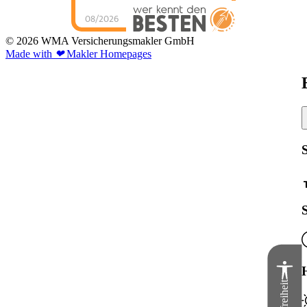
08/2026
WMA
Versicherungsmakler
© 2026 WMA Versicherungsmakler GmbH
GmbH
hat
5
von
5
Sternen |
64
WMA
Made with
❤
Makler Homepages
Versicherungsmakler
GmbH
Bewertungen
auf
werkenntdenBESTEN.de
S
H